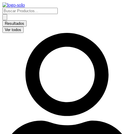
Ir
al
Search
contenido
...
Resultados
Ver todos