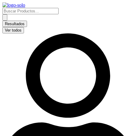
Ir
al
Search
contenido
...
Resultados
Ver todos